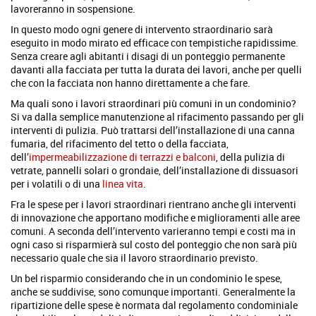
lavoreranno in sospensione.
In questo modo ogni genere di intervento straordinario sarà
eseguito in modo mirato ed efficace con tempistiche rapidissime.
Senza creare agli abitanti i disagi di un ponteggio permanente
davanti alla facciata per tutta la durata dei lavori, anche per quelli
che con la facciata non hanno direttamente a che fare.
Ma quali sono i lavori straordinari più comuni in un condominio?
Si va dalla semplice manutenzione al rifacimento passando per gli
interventi di pulizia. Può trattarsi dell’installazione di una canna
fumaria, del rifacimento del tetto o della facciata,
dell’
impermeabilizzazione di terrazzi e balconi
, della pulizia di
vetrate, pannelli solari o grondaie, dell’installazione di dissuasori
per i volatili o di una
linea vita
.
Fra le spese per i lavori straordinari rientrano anche gli interventi
di innovazione che apportano modifiche e miglioramenti alle aree
comuni. A seconda dell’intervento varieranno tempi e costi ma in
ogni caso si risparmierà sul costo del ponteggio che non sarà più
necessario quale che sia il lavoro straordinario previsto.
Un bel risparmio considerando che in un condominio le spese,
anche se suddivise, sono comunque importanti. Generalmente la
ripartizione delle spese è normata dal regolamento condominiale